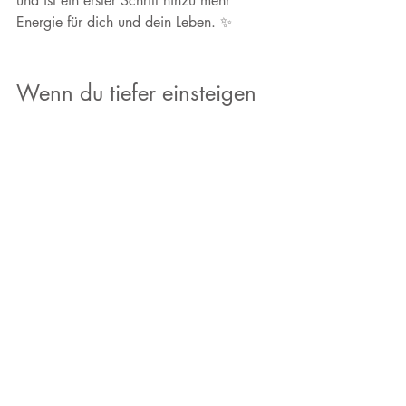
und ist ein erster Schritt hinzu mehr 
Energie für dich und dein Leben. ✨
Wenn du tiefer einsteigen 
möchtest
Du findest in meinem neuen 
Energy Reset 
Bundle
 praktische Tipps und 
Inspirationen für deinen Alltag, wie du 
dich selbst Step by Step wieder zurück 
in deine Energie bringen kannst, 
einschließlich einer Slow Flow Yoga 
Session mit mir. 
✨
👉 
Alles Infos zum Bundle findest du 
hier
.