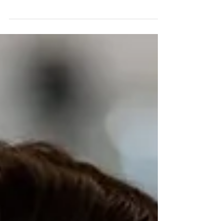
Menschen und momentan spürst du, dass die
Schnelligkeit der Welt und all der Ereignisse
im Außen dich innerlich aufwühlen? Oder dein
eigenes Leben