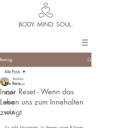
BODY. MIND. SOUL.
Beitrag
Alle Posts
Andrea
Alle Posts
30. Mai
Inner Reset - Wenn das
BODY
Leben uns zum Innehalten
MIND
zwingt
SOUL
Es gibt Momente, in denen unser Körper 